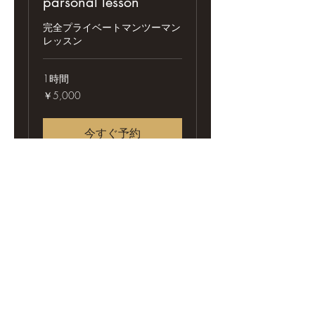
parsonal lesson
完全プライベートマンツーマン
レッスン
1時間
5,000
￥5,000
円
今すぐ予約
Baseone golfstudio
base1golf@outlook.jp
©2024 Baseone golfstudio。Wix.com で作成されまし
た。